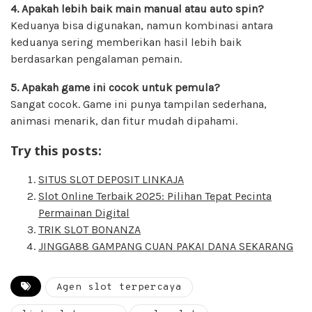
4. Apakah lebih baik main manual atau auto spin?
Keduanya bisa digunakan, namun kombinasi antara
keduanya sering memberikan hasil lebih baik
berdasarkan pengalaman pemain.
5. Apakah game ini cocok untuk pemula?
Sangat cocok. Game ini punya tampilan sederhana,
animasi menarik, dan fitur mudah dipahami.
Try this posts:
SITUS SLOT DEPOSIT LINKAJA
Slot Online Terbaik 2025: Pilihan Tepat Pecinta
Permainan Digital
TRIK SLOT BONANZA
JINGGA88 GAMPANG CUAN PAKAI DANA SEKARANG
Agen slot terpercaya