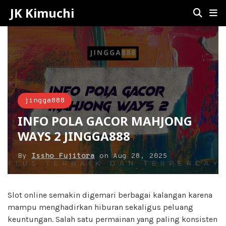
JK Kimuchi
jingga888
INFO POLA GACOR MAHJONG
WAYS 2 JINGGA888
By
Issho Fujitora
on
Aug 28, 2025
Slot online semakin digemari berbagai kalangan karena
mampu menghadirkan hiburan sekaligus peluang
keuntungan. Salah satu permainan yang paling konsisten