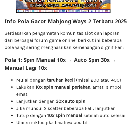
Info Pola Gacor Mahjong Ways 2 Terbaru 2025
Berdasarkan pengamatan komunitas slot dan laporan
dari berbagai forum game online, berikut ini beberapa
pola yang sering menghasilkan kemenangan signifikan:
Pola 1: Spin Manual 10x → Auto Spin 30x →
Manual Lagi 10x
Mulai dengan
taruhan kecil
(misal 200 atau 400)
Lakukan
10x spin manual perlahan
, amati simbol
emas
Lanjutkan dengan
30x auto spin
Jika muncul 2 scatter beberapa kali, lanjutkan
Tutup dengan
10x spin manual
setelah auto selesai
Ulangi siklus jika hasilnya positif