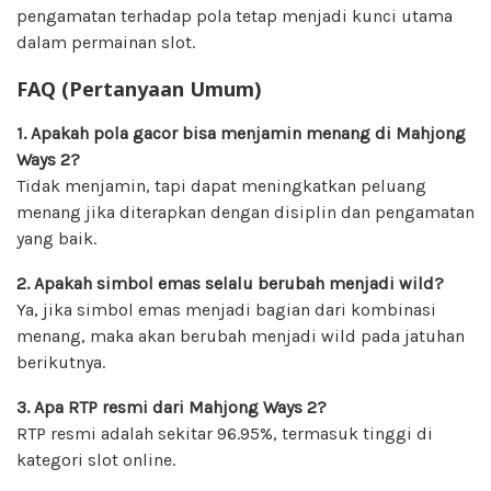
pengamatan terhadap pola tetap menjadi kunci utama
dalam permainan slot.
FAQ (Pertanyaan Umum)
1. Apakah pola gacor bisa menjamin menang di Mahjong
Ways 2?
Tidak menjamin, tapi dapat meningkatkan peluang
menang jika diterapkan dengan disiplin dan pengamatan
yang baik.
2. Apakah simbol emas selalu berubah menjadi wild?
Ya, jika simbol emas menjadi bagian dari kombinasi
menang, maka akan berubah menjadi wild pada jatuhan
berikutnya.
3. Apa RTP resmi dari Mahjong Ways 2?
RTP resmi adalah sekitar 96.95%, termasuk tinggi di
kategori slot online.