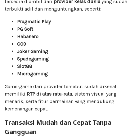
tersedia diambil dari
provider kelas dunia
yang sudah
terbukti adil dan menguntungkan, seperti:
Pragmatic Play
PG Soft
Habanero
CQ9
Joker Gaming
Spadegaming
Slot88
Microgaming
Game-game dari provider tersebut sudah dikenal
memiliki
RTP di atas rata-rata
, sistem visual yang
menarik, serta fitur permainan yang mendukung
kemenangan cepat.
Transaksi Mudah dan Cepat Tanpa
Gangguan