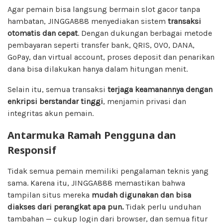
Agar pemain bisa langsung bermain slot gacor tanpa
hambatan, JINGGA888 menyediakan sistem
transaksi
otomatis dan cepat
. Dengan dukungan berbagai metode
pembayaran seperti transfer bank, QRIS, OVO, DANA,
GoPay, dan virtual account, proses deposit dan penarikan
dana bisa dilakukan hanya dalam hitungan menit.
Selain itu, semua transaksi
terjaga keamanannya dengan
enkripsi berstandar tinggi
, menjamin privasi dan
integritas akun pemain.
Antarmuka Ramah Pengguna dan
Responsif
Tidak semua pemain memiliki pengalaman teknis yang
sama. Karena itu, JINGGA888 memastikan bahwa
tampilan situs mereka
mudah digunakan dan bisa
diakses dari perangkat apa pun.
Tidak perlu unduhan
tambahan — cukup login dari browser, dan semua fitur