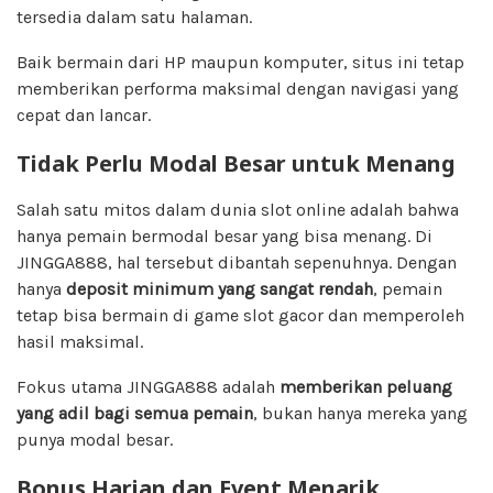
tersedia dalam satu halaman.
Baik bermain dari HP maupun komputer, situs ini tetap
memberikan performa maksimal dengan navigasi yang
cepat dan lancar.
Tidak Perlu Modal Besar untuk Menang
Salah satu mitos dalam dunia slot online adalah bahwa
hanya pemain bermodal besar yang bisa menang. Di
JINGGA888, hal tersebut dibantah sepenuhnya. Dengan
hanya
deposit minimum yang sangat rendah
, pemain
tetap bisa bermain di game slot gacor dan memperoleh
hasil maksimal.
Fokus utama JINGGA888 adalah
memberikan peluang
yang adil bagi semua pemain
, bukan hanya mereka yang
punya modal besar.
Bonus Harian dan Event Menarik