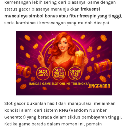
kemenangan lebih sering dari biasanya. Game dengan
status gacor biasanya menunjukkan
frekuensi
munculnya simbol bonus atau fitur freespin yang tinggi
,
serta kombinasi kemenangan yang mudah dicapai.
Slot gacor bukanlah hasil dari manipulasi, melainkan
kondisi alami dari sistem RNG (Random Number
Generator) yang berada dalam siklus pembayaran tinggi.
Ketika game berada dalam momen ini, pemain