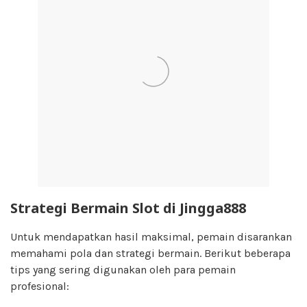
Strategi Bermain Slot di Jingga888
Untuk mendapatkan hasil maksimal, pemain disarankan
memahami pola dan strategi bermain. Berikut beberapa
tips yang sering digunakan oleh para pemain
profesional: