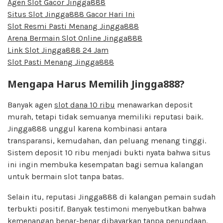
Agen Slot Gacor Jingga888
Situs Slot Jingga888 Gacor Hari Ini
Slot Resmi Pasti Menang Jingga888
Arena Bermain Slot Online Jingga888
Link Slot Jingga888 24 Jam
Slot Pasti Menang Jingga888
Mengapa Harus Memilih Jingga888?
Banyak agen
slot dana 10 ribu
menawarkan deposit
murah, tetapi tidak semuanya memiliki reputasi baik.
Jingga888 unggul karena kombinasi antara
transparansi, kemudahan, dan peluang menang tinggi.
Sistem deposit 10 ribu menjadi bukti nyata bahwa situs
ini ingin membuka kesempatan bagi semua kalangan
untuk bermain slot tanpa batas.
Selain itu, reputasi Jingga888 di kalangan pemain sudah
terbukti positif. Banyak testimoni menyebutkan bahwa
kemenangan benar-benar dibayarkan tanpa penundaan.