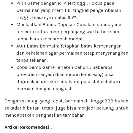
Pilih Game dengan RTP Tertinggi: Fokus pada
permainan yang memiliki tingkat pengembalian
tinggi, biasanya di atas 95%.
Manfaatkan Bonus Deposit: Gunakan bonus yang
tersedia untuk memperpanjang waktu bermain
tanpa harus menambah modal.
Atur Batas Bermain: Tetapkan batas kemenangan
dan kekalahan agar permainan tetap menyenangkan
tanpa tekanan.
Coba Demo Game Terlebih Dahulu: Beberapa
provider menyediakan mode demo yang bisa
digunakan untuk memahami pola slot sebelum
bermain dengan uang asli.
Dengan strategi yang tepat, bermain di Jingga888 bukan
sekadar hiburan, tetapi juga bisa menjadi peluang untuk
mendapatkan penghasilan tambahan.
Artikel Rekomendasi :