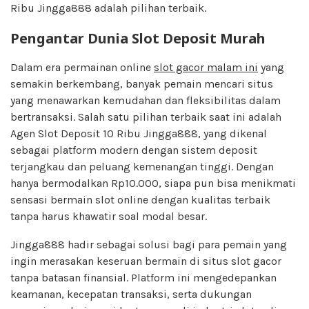
Ribu Jingga888 adalah pilihan terbaik.
Pengantar Dunia Slot Deposit Murah
Dalam era permainan online
slot gacor malam ini
yang
semakin berkembang, banyak pemain mencari situs
yang menawarkan kemudahan dan fleksibilitas dalam
bertransaksi. Salah satu pilihan terbaik saat ini adalah
Agen Slot Deposit 10 Ribu Jingga888, yang dikenal
sebagai platform modern dengan sistem deposit
terjangkau dan peluang kemenangan tinggi. Dengan
hanya bermodalkan Rp10.000, siapa pun bisa menikmati
sensasi bermain slot online dengan kualitas terbaik
tanpa harus khawatir soal modal besar.
Jingga888 hadir sebagai solusi bagi para pemain yang
ingin merasakan keseruan bermain di situs slot gacor
tanpa batasan finansial. Platform ini mengedepankan
keamanan, kecepatan transaksi, serta dukungan