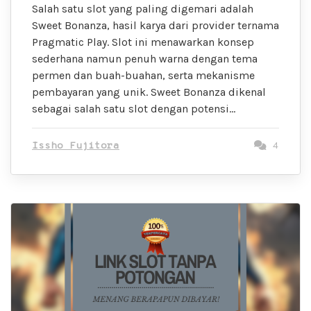
Salah satu slot yang paling digemari adalah
Sweet Bonanza, hasil karya dari provider ternama
Pragmatic Play. Slot ini menawarkan konsep
sederhana namun penuh warna dengan tema
permen dan buah-buahan, serta mekanisme
pembayaran yang unik. Sweet Bonanza dikenal
sebagai salah satu slot dengan potensi…
Issho Fujitora
4