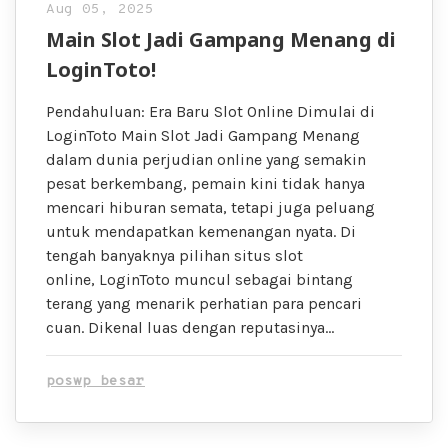
Aug 05, 2025
Main Slot Jadi Gampang Menang di
LoginToto!
Pendahuluan: Era Baru Slot Online Dimulai di
LoginToto Main Slot Jadi Gampang Menang
dalam dunia perjudian online yang semakin
pesat berkembang, pemain kini tidak hanya
mencari hiburan semata, tetapi juga peluang
untuk mendapatkan kemenangan nyata. Di
tengah banyaknya pilihan situs slot
online, LoginToto muncul sebagai bintang
terang yang menarik perhatian para pencari
cuan. Dikenal luas dengan reputasinya…
poswp besar