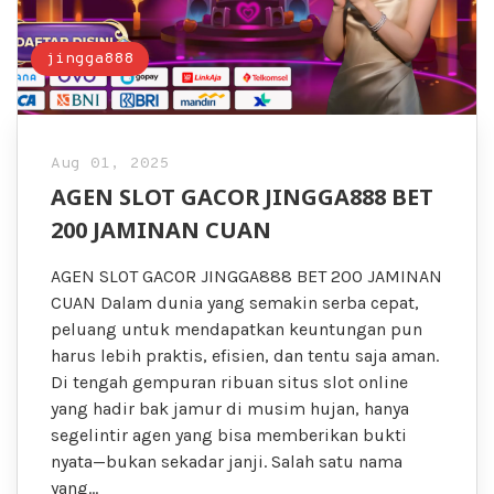
jingga888
Aug 01, 2025
AGEN SLOT GACOR JINGGA888 BET
200 JAMINAN CUAN
AGEN SLOT GACOR JINGGA888 BET 200 JAMINAN
CUAN Dalam dunia yang semakin serba cepat,
peluang untuk mendapatkan keuntungan pun
harus lebih praktis, efisien, dan tentu saja aman.
Di tengah gempuran ribuan situs slot online
yang hadir bak jamur di musim hujan, hanya
segelintir agen yang bisa memberikan bukti
nyata—bukan sekadar janji. Salah satu nama
yang…