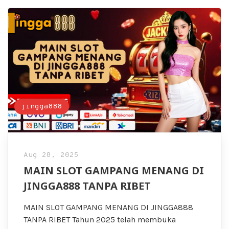
jingga888
Aug 28, 2025
MAIN SLOT GAMPANG MENANG DI
JINGGA888 TANPA RIBET
MAIN SLOT GAMPANG MENANG DI JINGGA888
TANPA RIBET Tahun 2025 telah membuka