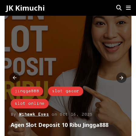
JK Kimuchi
Rapi888
slot gacor
slot online
By
Mihawk Eyes
on
Sep 29, 2025
Slot Mudah Menang Terpercaya Rapi888