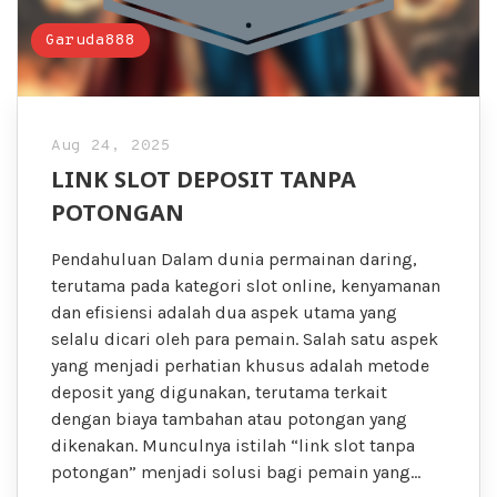
Garuda888
Aug 24, 2025
LINK SLOT DEPOSIT TANPA
POTONGAN
Pendahuluan Dalam dunia permainan daring,
terutama pada kategori slot online, kenyamanan
dan efisiensi adalah dua aspek utama yang
selalu dicari oleh para pemain. Salah satu aspek
yang menjadi perhatian khusus adalah metode
deposit yang digunakan, terutama terkait
dengan biaya tambahan atau potongan yang
dikenakan. Munculnya istilah “link slot tanpa
potongan” menjadi solusi bagi pemain yang…