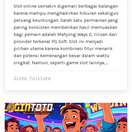
Slot online semakin digemari berbagai kalangan
karena mampu menghadirkan hiburan sekaligus
peluang keuntungan. Salah satu permainan yang
paling konsisten memberikan hasil memuaskan
bagi pemain adalah Mahjong Ways 2, rilisan dari
provider terkenal PG Soft. Slot ini menjadi
pilihan utama karena kombinasi fitur menarik
dan potensi kemenangan besar dalam waktu
singkat. Namun, seperti game slot lainnya,…
Issho Fujitora