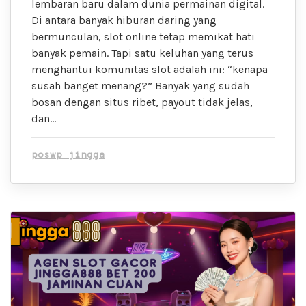
lembaran baru dalam dunia permainan digital.
Di antara banyak hiburan daring yang
bermunculan, slot online tetap memikat hati
banyak pemain. Tapi satu keluhan yang terus
menghantui komunitas slot adalah ini: “kenapa
susah banget menang?” Banyak yang sudah
bosan dengan situs ribet, payout tidak jelas,
dan…
poswp jingga