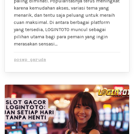
paling diminati. Popularitasnya terus meningkat
karena kemudahan akses, variasi tema yang
menarik, dan tentu saja peluang untuk meraih
cuan maksimal. Di antara berbagai platform
yang tersedia, LOGINTOTO muncul sebagai
pilihan utama bagi para pemain yang ingin
merasakan sensasi…
poswp garuda