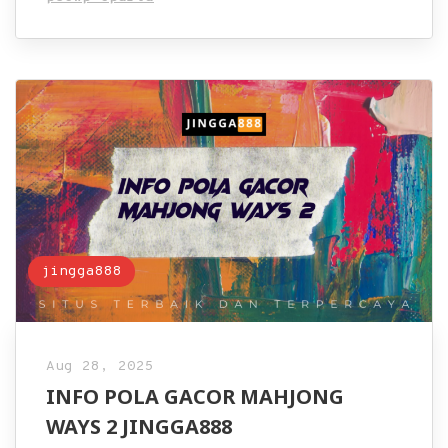
jingga888
Aug 28, 2025
INFO POLA GACOR MAHJONG
WAYS 2 JINGGA888