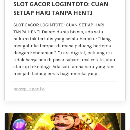
SLOT GACOR LOGINTOTO: CUAN
SETIAP HARI TANPA HENTI
SLOT GACOR LOGINTOTO: CUAN SETIAP HARI
TANPA HENTI Dalam dunia bisnis, ada satu
hukum tak tertulis yang selalu berlaku: “Uang
mengalir ke tempat di mana peluang bertemu
dengan keberanian.” Di era digital, peluang itu
tidak hanya ada di pasar saham, real estate, atau
startup teknologi. Ada satu arena baru yang kini
menjadi ladang emas bagi mereka yang…
poswp sparta