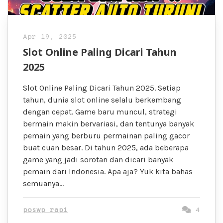
Apr 19, 2025
Slot Online Paling Dicari Tahun
2025
Slot Online Paling Dicari Tahun 2025. Setiap
tahun, dunia slot online selalu berkembang
dengan cepat. Game baru muncul, strategi
bermain makin bervariasi, dan tentunya banyak
pemain yang berburu permainan paling gacor
buat cuan besar. Di tahun 2025, ada beberapa
game yang jadi sorotan dan dicari banyak
pemain dari Indonesia. Apa aja? Yuk kita bahas
semuanya…
poswp rapi
4