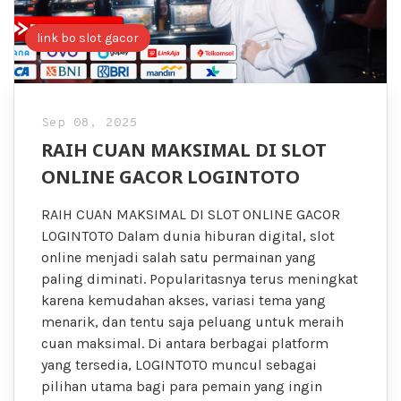
link bo slot gacor
Sep 08, 2025
RAIH CUAN MAKSIMAL DI SLOT
ONLINE GACOR LOGINTOTO
RAIH CUAN MAKSIMAL DI SLOT ONLINE GACOR
LOGINTOTO Dalam dunia hiburan digital, slot
online menjadi salah satu permainan yang
paling diminati. Popularitasnya terus meningkat
karena kemudahan akses, variasi tema yang
menarik, dan tentu saja peluang untuk meraih
cuan maksimal. Di antara berbagai platform
yang tersedia, LOGINTOTO muncul sebagai
pilihan utama bagi para pemain yang ingin