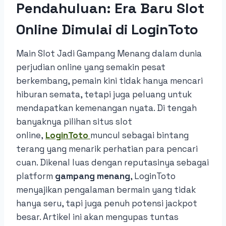
Pendahuluan: Era Baru Slot
Online Dimulai di LoginToto
Main Slot Jadi Gampang Menang dalam dunia
perjudian online yang semakin pesat
berkembang, pemain kini tidak hanya mencari
hiburan semata, tetapi juga peluang untuk
mendapatkan kemenangan nyata. Di tengah
banyaknya pilihan situs slot
online,
LoginToto
muncul sebagai bintang
terang yang menarik perhatian para pencari
cuan. Dikenal luas dengan reputasinya sebagai
platform
gampang menang
, LoginToto
menyajikan pengalaman bermain yang tidak
hanya seru, tapi juga penuh potensi jackpot
besar. Artikel ini akan mengupas tuntas