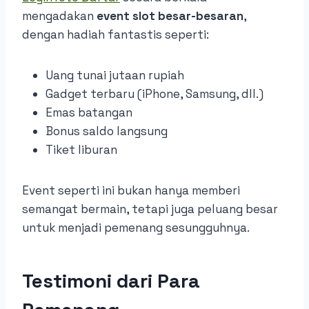
mengadakan
event slot besar-besaran
,
dengan hadiah fantastis seperti:
Uang tunai jutaan rupiah
Gadget terbaru (iPhone, Samsung, dll.)
Emas batangan
Bonus saldo langsung
Tiket liburan
Event seperti ini bukan hanya memberi
semangat bermain, tetapi juga peluang besar
untuk menjadi pemenang sesungguhnya.
Testimoni dari Para