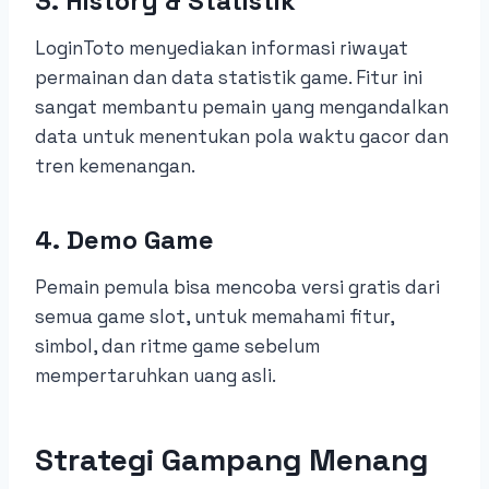
3.
History & Statistik
LoginToto menyediakan informasi riwayat
permainan dan data statistik game. Fitur ini
sangat membantu pemain yang mengandalkan
data untuk menentukan pola waktu gacor dan
tren kemenangan.
4.
Demo Game
Pemain pemula bisa mencoba versi gratis dari
semua game slot, untuk memahami fitur,
simbol, dan ritme game sebelum
mempertaruhkan uang asli.
Strategi Gampang Menang