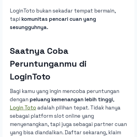
LoginToto bukan sekadar tempat bermain,
tapi
komunitas pencari cuan yang
sesungguhnya.
Saatnya Coba
Peruntunganmu di
LoginToto
Bagi kamu yang ingin mencoba peruntungan
dengan
peluang kemenangan lebih tinggi
,
Login Toto
adalah pilihan tepat. Tidak hanya
sebagai platform slot online yang
menyenangkan, tapi juga sebagai partner cuan
yang bisa diandalkan. Daftar sekarang, klaim