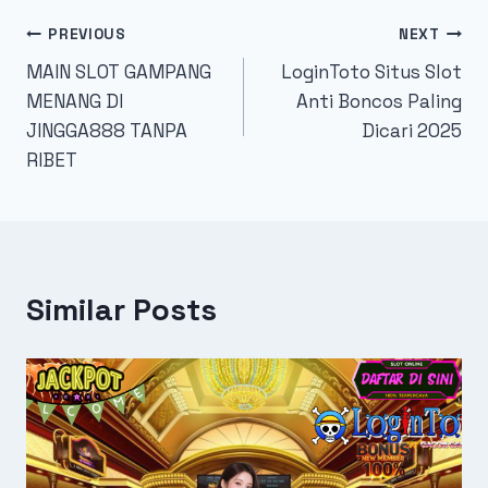
Post
PREVIOUS
NEXT
MAIN SLOT GAMPANG
LoginToto Situs Slot
navigation
MENANG DI
Anti Boncos Paling
JINGGA888 TANPA
Dicari 2025
RIBET
Similar Posts