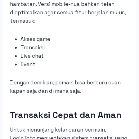
hambatan. Versi mobile-nya bahkan telah
dioptimalkan agar semua fitur berjalan mulus,
termasuk:
Akses game
Transaksi
Live chat
Event
Dengan demikian, pemain bisa berburu cuan
kapan saja dan di mana saja.
Transaksi Cepat dan Aman
Untuk menunjang kelancaran bermain,
LoginToto menyediakan sistem transaksi yang