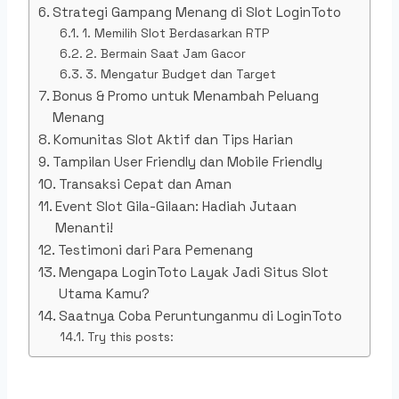
Strategi Gampang Menang di Slot LoginToto
1. Memilih Slot Berdasarkan RTP
2. Bermain Saat Jam Gacor
3. Mengatur Budget dan Target
Bonus & Promo untuk Menambah Peluang
Menang
Komunitas Slot Aktif dan Tips Harian
Tampilan User Friendly dan Mobile Friendly
Transaksi Cepat dan Aman
Event Slot Gila-Gilaan: Hadiah Jutaan
Menanti!
Testimoni dari Para Pemenang
Mengapa LoginToto Layak Jadi Situs Slot
Utama Kamu?
Saatnya Coba Peruntunganmu di LoginToto
Try this posts: