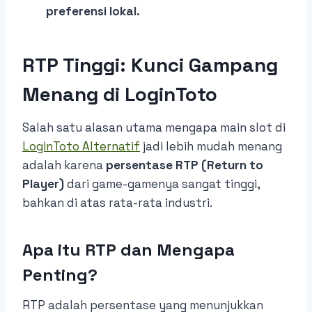
preferensi lokal.
RTP Tinggi: Kunci Gampang
Menang di LoginToto
Salah satu alasan utama mengapa main slot di
LoginToto Alternatif
jadi lebih mudah menang
adalah karena
persentase RTP (Return to
Player)
dari game-gamenya sangat tinggi,
bahkan di atas rata-rata industri.
Apa itu RTP dan Mengapa
Penting?
RTP adalah persentase yang menunjukkan