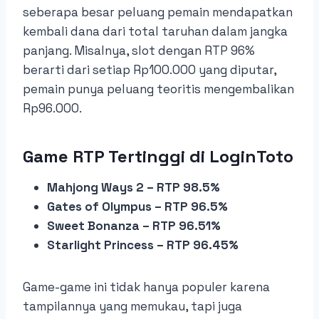
seberapa besar peluang pemain mendapatkan
kembali dana dari total taruhan dalam jangka
panjang. Misalnya, slot dengan RTP 96%
berarti dari setiap Rp100.000 yang diputar,
pemain punya peluang teoritis mengembalikan
Rp96.000.
Game RTP Tertinggi di LoginToto
Mahjong Ways 2 – RTP 98.5%
Gates of Olympus – RTP 96.5%
Sweet Bonanza – RTP 96.51%
Starlight Princess – RTP 96.45%
Game-game ini tidak hanya populer karena
tampilannya yang memukau, tapi juga