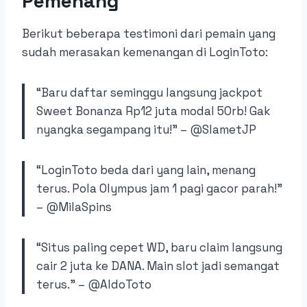
Pemenang
Berikut beberapa testimoni dari pemain yang
sudah merasakan kemenangan di LoginToto:
“Baru daftar seminggu langsung jackpot
Sweet Bonanza Rp12 juta modal 50rb! Gak
nyangka segampang itu!” – @SlametJP
“LoginToto beda dari yang lain, menang
terus. Pola Olympus jam 1 pagi gacor parah!”
– @MilaSpins
“Situs paling cepet WD, baru claim langsung
cair 2 juta ke DANA. Main slot jadi semangat
terus.” – @AldoToto