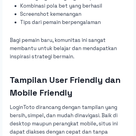
Kombinasi pola bet yang berhasil
Screenshot kemenangan
Tips dari pemain berpengalaman
Bagi pemain baru, komunitas ini sangat
membantu untuk belajar dan mendapatkan
inspirasi strategi bermain.
Tampilan User Friendly dan
Mobile Friendly
LoginToto dirancang dengan tampilan yang
bersih, simpel, dan mudah dinavigasi. Baik di
desktop maupun perangkat mobile, situs ini
dapat diakses dengan cepat dan tanpa