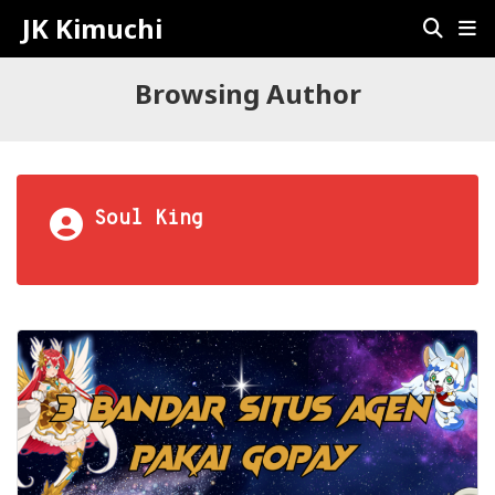
JK Kimuchi
Browsing Author
Soul King