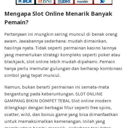
Mengapa Slot Online Menarik Banyak
Pemain?
Pertanyaan ini mungkin sering muncul di benak orang
awam. Jawabannya sederhana: mudah dimainkan,
hasilnya nyata. Tidak seperti permainan kasino lainnya
yang memerlukan strategi kompleks seperti poker atau
blackjack, slot online lebih mudah dipahami. Pemain
hanya perlu memutar gulungan dan berharap kombinasi
simbol yang tepat muncul.
Namun, bukan berarti permainan ini semata-mata
bergantung pada keberuntungan. SLOT ONLINE
GAMPANG BIKIN DOMPET TEBAL Slot online modern
dilengkapi dengan berbagai fitur seperti free spins,
scatter, wild, dan bonus game yang bisa dimanfaatkan
untuk memaksimalkan kemenangan. Inilah yang