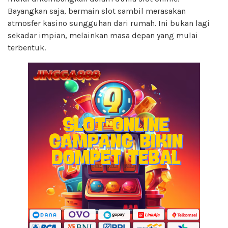
Bayangkan saja, bermain slot sambil merasakan
atmosfer kasino sungguhan dari rumah. Ini bukan lagi
sekadar impian, melainkan masa depan yang mulai
terbentuk.