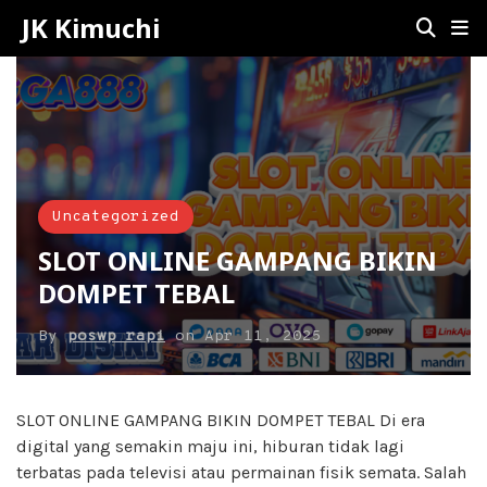
JK Kimuchi
Uncategorized
SLOT ONLINE GAMPANG BIKIN
DOMPET TEBAL
By
poswp rapi
on
Apr 11, 2025
SLOT ONLINE GAMPANG BIKIN DOMPET TEBAL Di era
digital yang semakin maju ini, hiburan tidak lagi
terbatas pada televisi atau permainan fisik semata. Salah