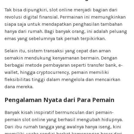
Tak bisa dipungkiri, slot online menjadi bagian dari
revolusi digital finansial. Permainan ini memungkinkan
siapa saja untuk mendapatkan penghasilan tambahan
hanya dari rumah. Bagi banyak orang, ini adalah peluang
emas yang sebelumnya tak pernah terpikirkan.
Selain itu, sistem transaksi yang cepat dan aman
semakin mendukung kenyamanan bermain. Dengan
berbagai metode pembayaran seperti transfer bank, e-
wallet, hingga cryptocurrency, pemain memiliki
fleksibilitas tinggi dalam mengelola dan mencairkan
dana mereka.
Pengalaman Nyata dari Para Pemain
Banyak kisah inspiratif bermunculan dari pemain-
pemain slot online yang berhasil mengubah hidupnya.
Dari ibu rumah tangga yang awalnya hanya iseng, kini
memiliki usaha sendiri berkat kemenangan besar dari