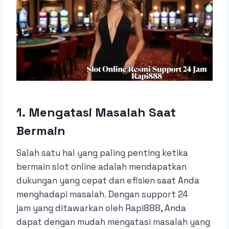
1.
Mengatasi Masalah Saat
Bermain
Salah satu hal yang paling penting ketika
bermain slot online adalah mendapatkan
dukungan yang cepat dan efisien saat Anda
menghadapi masalah. Dengan support 24
jam yang ditawarkan oleh Rapi888, Anda
dapat dengan mudah mengatasi masalah yang