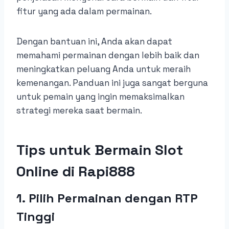
fitur yang ada dalam permainan.
Dengan bantuan ini, Anda akan dapat
memahami permainan dengan lebih baik dan
meningkatkan peluang Anda untuk meraih
kemenangan. Panduan ini juga sangat berguna
untuk pemain yang ingin memaksimalkan
strategi mereka saat bermain.
Tips untuk Bermain Slot
Online di Rapi888
1.
Pilih Permainan dengan RTP
Tinggi