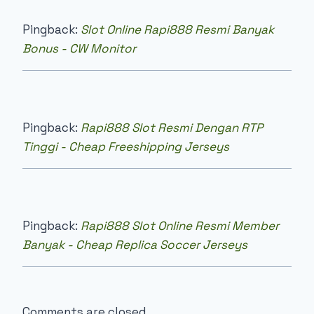
Pingback:
Slot Online Rapi888 Resmi Banyak
Bonus - CW Monitor
Pingback:
Rapi888 Slot Resmi Dengan RTP
Tinggi - Cheap Freeshipping Jerseys
Pingback:
Rapi888 Slot Online Resmi Member
Banyak - Cheap Replica Soccer Jerseys
Comments are closed.