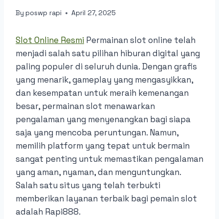
By
poswp rapi
April 27, 2025
Slot Online Resmi
Permainan slot online telah
menjadi salah satu pilihan hiburan digital yang
paling populer di seluruh dunia. Dengan grafis
yang menarik, gameplay yang mengasyikkan,
dan kesempatan untuk meraih kemenangan
besar, permainan slot menawarkan
pengalaman yang menyenangkan bagi siapa
saja yang mencoba peruntungan. Namun,
memilih platform yang tepat untuk bermain
sangat penting untuk memastikan pengalaman
yang aman, nyaman, dan menguntungkan.
Salah satu situs yang telah terbukti
memberikan layanan terbaik bagi pemain slot
adalah Rapi888.