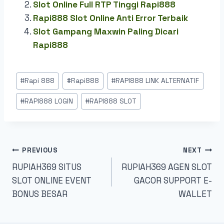
Slot Online Full RTP Tinggi Rapi888
Rapi888 Slot Online Anti Error Terbaik
Slot Gampang Maxwin Paling Dicari
Rapi888
Post
#
Rapi 888
#
Rapi888
#
RAPI888 LINK ALTERNATIF
Tags:
#
RAPI888 LOGIN
#
RAPI888 SLOT
Post
PREVIOUS
NEXT
RUPIAH369 SITUS
RUPIAH369 AGEN SLOT
navigation
SLOT ONLINE EVENT
GACOR SUPPORT E-
BONUS BESAR
WALLET