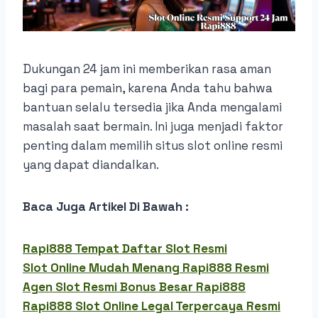
Dukungan 24 jam ini memberikan rasa aman
bagi para pemain, karena Anda tahu bahwa
bantuan selalu tersedia jika Anda mengalami
masalah saat bermain. Ini juga menjadi faktor
penting dalam memilih situs slot online resmi
yang dapat diandalkan.
Baca Juga Artikel Di Bawah :
Rapi888 Tempat Daftar Slot Resmi
Slot Online Mudah Menang Rapi888 Resmi
Agen Slot Resmi Bonus Besar Rapi888
Rapi888 Slot Online Legal Terpercaya Resmi