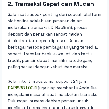
2.
Transaksi Cepat dan Mudah
Salah satu aspek penting dari sebuah platform
slot online adalah kenyamanan dalam
melakukan transaksi. Di Rapi888, proses
deposit dan penarikan sangat mudah
dilakukan dan cepat diproses. Dengan
berbagai metode pembayaran yang tersedia,
seperti transfer bank, e-wallet, dan kartu
kredit, pemain dapat memilih metode yang
paling sesuai dengan kebutuhan mereka.
Selain itu, tim customer support 24 jam
RAPI888 LOGIN
juga siap membantu Anda jika
mengalami masalah saat melakukan transaksi.
Dukungan ini memudahkan pemain untuk
menikmati permainan tanpa harus khawatir