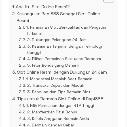
Apa Itu Slot Online Resmi?
Keunggulan Rapi888 Sebagai Slot Online
Resmi
1. Permainan Slot Berkualitas dari Penyedia
Terkenal
2. Dukungan Pelanggan 24 Jam
3. Keamanan Terjamin dengan Teknologi
Canggih
4. Pilihan Permainan Slot yang Beragam
5. Fitur Bonus yang Menarik
Slot Online Resmi dengan Dukungan 24 Jam
1. Mengatasi Masalah Saat Bermain
2. Transaksi Cepat dan Mudah
3. Panduan dan Tips Bermain Slot
Tips untuk Bermain Slot Online di Rapi888
1. Pilih Permainan dengan RTP Tinggi
2. Manfaatkan Fitur Bonus
3. Kelola Anggaran Bermain Anda
4. Bermain dengan Sabar