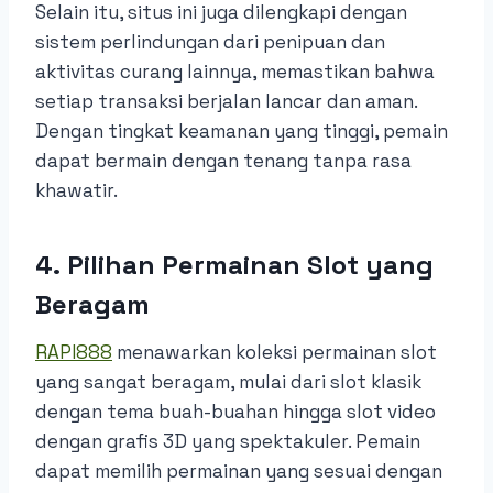
Selain itu, situs ini juga dilengkapi dengan
sistem perlindungan dari penipuan dan
aktivitas curang lainnya, memastikan bahwa
setiap transaksi berjalan lancar dan aman.
Dengan tingkat keamanan yang tinggi, pemain
dapat bermain dengan tenang tanpa rasa
khawatir.
4.
Pilihan Permainan Slot yang
Beragam
RAPI888
menawarkan koleksi permainan slot
yang sangat beragam, mulai dari slot klasik
dengan tema buah-buahan hingga slot video
dengan grafis 3D yang spektakuler. Pemain
dapat memilih permainan yang sesuai dengan