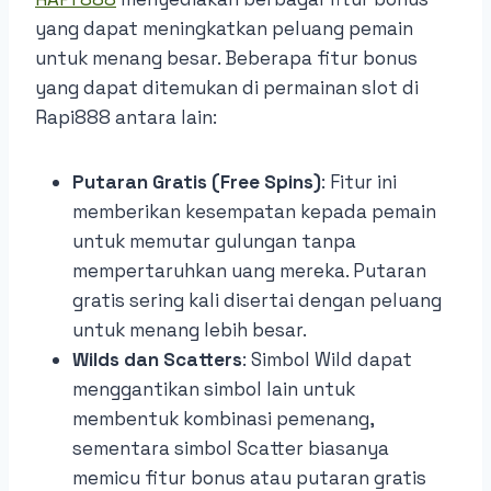
yang dapat meningkatkan peluang pemain
untuk menang besar. Beberapa fitur bonus
yang dapat ditemukan di permainan slot di
Rapi888 antara lain:
Putaran Gratis (Free Spins)
: Fitur ini
memberikan kesempatan kepada pemain
untuk memutar gulungan tanpa
mempertaruhkan uang mereka. Putaran
gratis sering kali disertai dengan peluang
untuk menang lebih besar.
Wilds dan Scatters
: Simbol Wild dapat
menggantikan simbol lain untuk
membentuk kombinasi pemenang,
sementara simbol Scatter biasanya
memicu fitur bonus atau putaran gratis