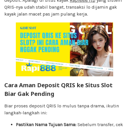
deposit. Apalagi di situs kayak
Rapi888 rtp
yang sistem
QRIS-nya udah stabil banget, transaksi lo dijamin gak
kayak jalan macet pas jam pulang kerja.
Cara Aman Deposit QRIS ke Situs Slot
Biar Gak Pending
Biar proses deposit QRIS lo mulus tanpa drama, ikutin
langkah-langkah ini:
Pastikan Nama Tujuan Sama:
Sebelum transfer, cek