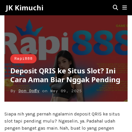
JK Kimuchi
Rapi888
Deposit QRIS ke Situs Slot? Ini
Cara Aman Biar Nggak Pending
By
Don Doffy
on
May 09, 2025
Siapa nih yang pernah ngalamin deposit QRIS ke situs
slot tapi pending mulu? Ngeselin, ya. Padahal udah
pengen banget gas main. Nah, buat lo yang pengen