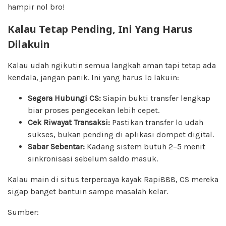
hampir nol bro!
Kalau Tetap Pending, Ini Yang Harus
Dilakuin
Kalau udah ngikutin semua langkah aman tapi tetap ada
kendala, jangan panik. Ini yang harus lo lakuin:
Segera Hubungi CS:
Siapin bukti transfer lengkap
biar proses pengecekan lebih cepet.
Cek Riwayat Transaksi:
Pastikan transfer lo udah
sukses, bukan pending di aplikasi dompet digital.
Sabar Sebentar:
Kadang sistem butuh 2–5 menit
sinkronisasi sebelum saldo masuk.
Kalau main di situs terpercaya kayak Rapi888, CS mereka
sigap banget bantuin sampe masalah kelar.
Sumber: