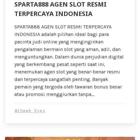
SPARTA888 AGEN SLOT RESMI
TERPERCAYA INDONESIA
SPARTA888 AGEN SLOT RESMI TERPERCAYA
INDONESIA adalah pilihan ideal bagi para
pecinta judi online yang menginginkan
pengalaman bermain slot yang aman, adil, dan
menguntungkan. Dalam dunia perjudian digital
yang berkembang pesat seperti saat ini,
menemukan agen slot yang benar-benar resmi
dan terpercaya sangatlah penting. Banyak
pemain yang tergoda oleh tawaran bonus besar
atau promosi menggiurkan tanpa…
Mihawk Eyes