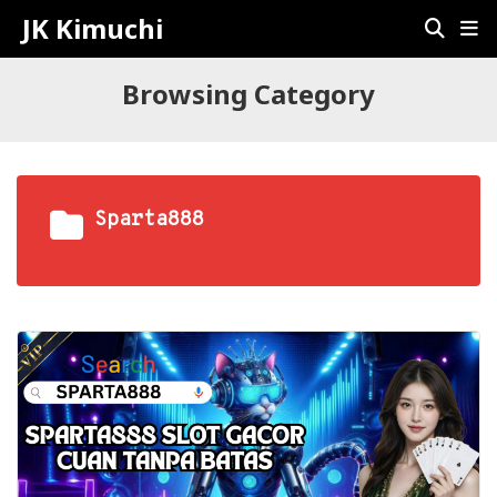
JK Kimuchi
Browsing Category
Sparta888