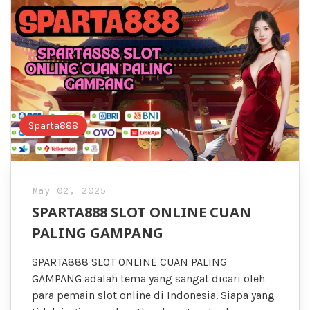
Sparta888
May 02, 2025
SPARTA888 SLOT ONLINE CUAN
PALING GAMPANG
SPARTA888 SLOT ONLINE CUAN PALING
GAMPANG adalah tema yang sangat dicari oleh
para pemain slot online di Indonesia. Siapa yang