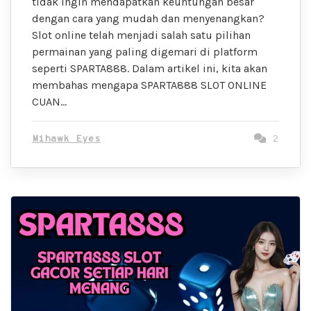
tidak ingin mendapatkan keuntungan besar
dengan cara yang mudah dan menyenangkan?
Slot online telah menjadi salah satu pilihan
permainan yang paling digemari di platform
seperti SPARTA888. Dalam artikel ini, kita akan
membahas mengapa SPARTA888 SLOT ONLINE
CUAN…
Mihawk Eyes
2