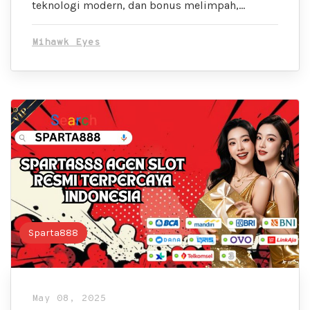
teknologi modern, dan bonus melimpah,…
Mihawk Eyes
Sparta888
May 08, 2025