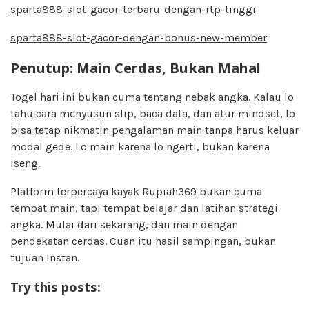
sparta888-slot-gacor-terbaru-dengan-rtp-tinggi
sparta888-slot-gacor-dengan-bonus-new-member
Penutup: Main Cerdas, Bukan Mahal
Togel hari ini bukan cuma tentang nebak angka. Kalau lo
tahu cara menyusun slip, baca data, dan atur mindset, lo
bisa tetap nikmatin pengalaman main tanpa harus keluar
modal gede. Lo main karena lo ngerti, bukan karena
iseng.
Platform terpercaya kayak Rupiah369 bukan cuma
tempat main, tapi tempat belajar dan latihan strategi
angka. Mulai dari sekarang, dan main dengan
pendekatan cerdas. Cuan itu hasil sampingan, bukan
tujuan instan.
Try this posts: