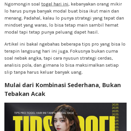
Ngomongin soal
togel hari ini
, kebanyakan orang mikir
lo harus punya banyak modal buat bisa ikut main dan
menang. Padahal, kalau lo punya strategi yang tepat dan
mindset yang waras, lo bisa tetap main sambil hemat
modal tapi tetap punya peluang dapet hasil.
Artikel ini bakal ngebahas beberapa tips pro yang bisa lo
terapin langsung hari ini juga. Fokusnya bukan cuma
soal nebak angka, tapi cara nyusun strategi cerdas,
analisis pola, dan gimana lo bisa maksimalkan setiap
slip tanpa harus keluar banyak uang.
Mulai dari Kombinasi Sederhana, Bukan
Tebakan Acak