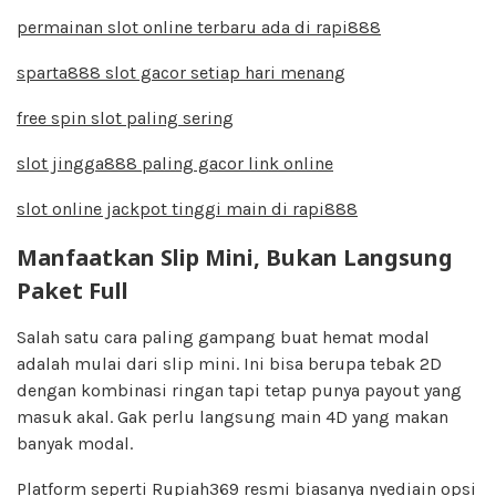
permainan slot online terbaru ada di rapi888
sparta888 slot gacor setiap hari menang
free spin slot paling sering
slot jingga888 paling gacor link online
slot online jackpot tinggi main di rapi888
Manfaatkan Slip Mini, Bukan Langsung
Paket Full
Salah satu cara paling gampang buat hemat modal
adalah mulai dari slip mini. Ini bisa berupa tebak 2D
dengan kombinasi ringan tapi tetap punya payout yang
masuk akal. Gak perlu langsung main 4D yang makan
banyak modal.
Platform seperti
Rupiah369 resmi
biasanya nyediain opsi