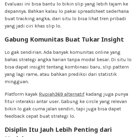
Evaluasi ini bisa bantu lo bikin slip yang lebih tajam ke
depannya. Bahkan kalau lo pakai spreadsheet sederhana
buat tracking angka, dari situ lo bisa lihat tren pribadi
yang jadi ciri khas slip lo.
Gabung Komunitas Buat Tukar Insight
Lo gak sendirian. Ada banyak komunitas online yang
bahas strategi angka harian tanpa modal besar. Di situ lo
bisa dapat insight tentang kombinasi baru, slip pattern
yang lagi rame, atau bahkan prediksi dari statistik
mingguan.
Platform kayak
Rupiah369 alternatif
kadang juga punya
fitur interaksi antar user. Gabung ke circle yang relevan
bikin lo gak cuma jalan sendiri, tapi juga bisa dapet
feedback cepat buat strategi lo.
Disiplin Itu Jauh Lebih Penting dari