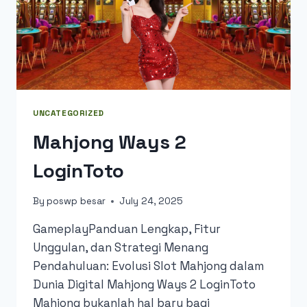
UNCATEGORIZED
Mahjong Ways 2
LoginToto
By
poswp besar
July 24, 2025
GameplayPanduan Lengkap, Fitur
Unggulan, dan Strategi Menang
Pendahuluan: Evolusi Slot Mahjong dalam
Dunia Digital Mahjong Ways 2 LoginToto
Mahjong bukanlah hal baru bagi