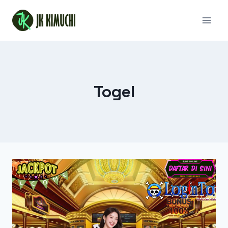
Skip
to
content
Togel