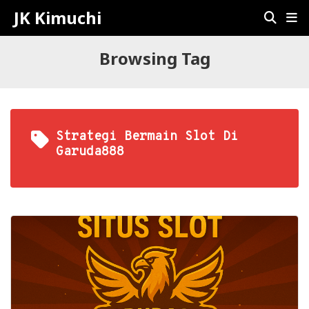
JK Kimuchi
Browsing Tag
Strategi Bermain Slot Di
Garuda888