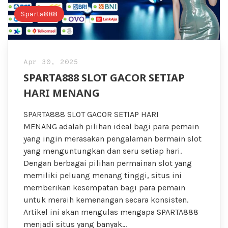
Sparta888
Apr 30, 2025
SPARTA888 SLOT GACOR SETIAP
HARI MENANG
SPARTA888 SLOT GACOR SETIAP HARI
MENANG adalah pilihan ideal bagi para pemain
yang ingin merasakan pengalaman bermain slot
yang menguntungkan dan seru setiap hari.
Dengan berbagai pilihan permainan slot yang
memiliki peluang menang tinggi, situs ini
memberikan kesempatan bagi para pemain
untuk meraih kemenangan secara konsisten.
Artikel ini akan mengulas mengapa SPARTA888
menjadi situs yang banyak…