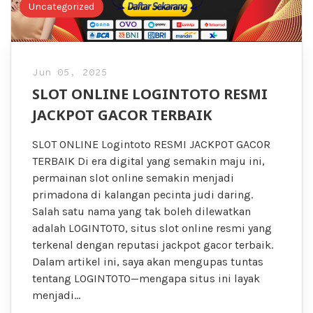
Uncategorized
Jun 05, 2025
SLOT ONLINE LOGINTOTO RESMI
JACKPOT GACOR TERBAIK
SLOT ONLINE Logintoto RESMI JACKPOT GACOR
TERBAIK Di era digital yang semakin maju ini,
permainan slot online semakin menjadi
primadona di kalangan pecinta judi daring.
Salah satu nama yang tak boleh dilewatkan
adalah LOGINTOTO, situs slot online resmi yang
terkenal dengan reputasi jackpot gacor terbaik.
Dalam artikel ini, saya akan mengupas tuntas
tentang LOGINTOTO—mengapa situs ini layak
menjadi…