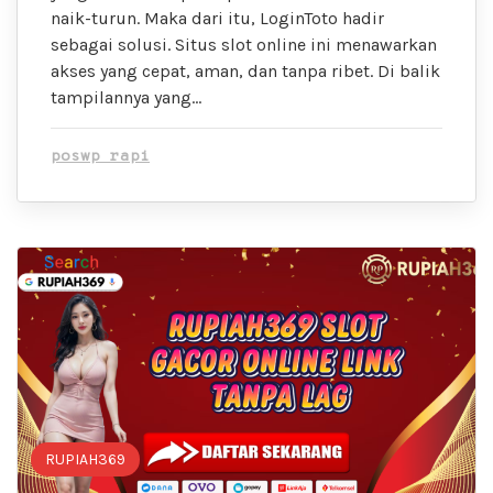
naik-turun. Maka dari itu, LoginToto hadir
sebagai solusi. Situs slot online ini menawarkan
akses yang cepat, aman, dan tanpa ribet. Di balik
tampilannya yang…
poswp rapi
RUPIAH369