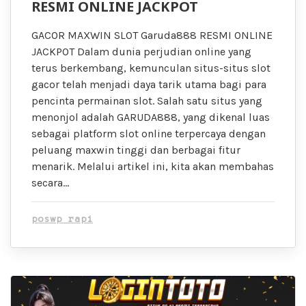
RESMI ONLINE JACKPOT
GACOR MAXWIN SLOT Garuda888 RESMI ONLINE
JACKPOT Dalam dunia perjudian online yang
terus berkembang, kemunculan situs-situs slot
gacor telah menjadi daya tarik utama bagi para
pencinta permainan slot. Salah satu situs yang
menonjol adalah GARUDA888, yang dikenal luas
sebagai platform slot online terpercaya dengan
peluang maxwin tinggi dan berbagai fitur
menarik. Melalui artikel ini, kita akan membahas
secara…
poswp rapi