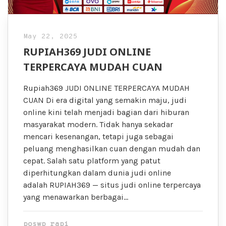
May 22, 2025
RUPIAH369 JUDI ONLINE
TERPERCAYA MUDAH CUAN
Rupiah369 JUDI ONLINE TERPERCAYA MUDAH
CUAN Di era digital yang semakin maju, judi
online kini telah menjadi bagian dari hiburan
masyarakat modern. Tidak hanya sekadar
mencari kesenangan, tetapi juga sebagai
peluang menghasilkan cuan dengan mudah dan
cepat. Salah satu platform yang patut
diperhitungkan dalam dunia judi online
adalah RUPIAH369 — situs judi online terpercaya
yang menawarkan berbagai…
poswp rapi