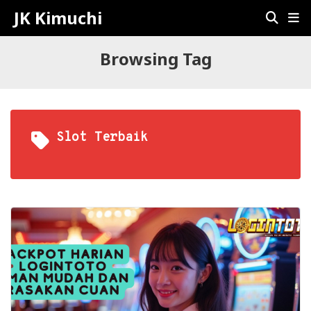
JK Kimuchi
Browsing Tag
Slot Terbaik