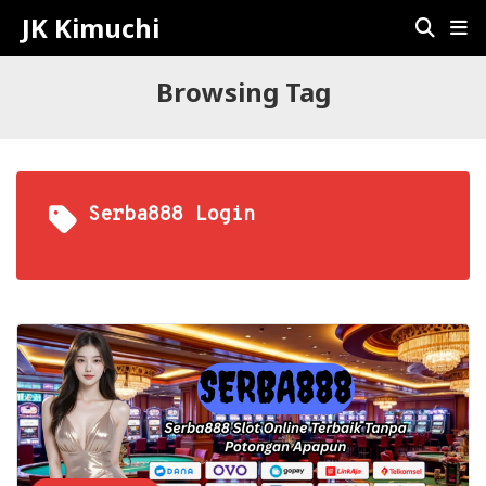
JK Kimuchi
Browsing Tag
Serba888 Login