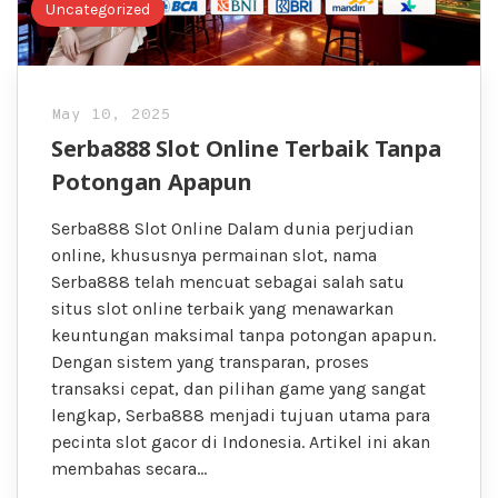
Uncategorized
May 10, 2025
Serba888 Slot Online Terbaik Tanpa
Potongan Apapun
Serba888 Slot Online Dalam dunia perjudian
online, khususnya permainan slot, nama
Serba888 telah mencuat sebagai salah satu
situs slot online terbaik yang menawarkan
keuntungan maksimal tanpa potongan apapun.
Dengan sistem yang transparan, proses
transaksi cepat, dan pilihan game yang sangat
lengkap, Serba888 menjadi tujuan utama para
pecinta slot gacor di Indonesia. Artikel ini akan
membahas secara…