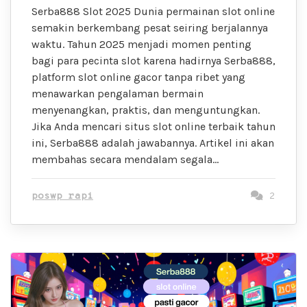
Serba888 Slot 2025 Dunia permainan slot online
semakin berkembang pesat seiring berjalannya
waktu. Tahun 2025 menjadi momen penting
bagi para pecinta slot karena hadirnya Serba888,
platform slot online gacor tanpa ribet yang
menawarkan pengalaman bermain
menyenangkan, praktis, dan menguntungkan.
Jika Anda mencari situs slot online terbaik tahun
ini, Serba888 adalah jawabannya. Artikel ini akan
membahas secara mendalam segala…
poswp rapi
2