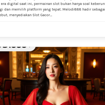
 era digital saat ini, permainan slot bukan hanya soal keberun
egi dan memilih platform yang tepat. Melodi888 hadir sebaga
ebut, menyediakan Slot Gacor…