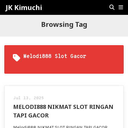
JK Kimuchi
Browsing Tag
Melodi888 Slot Gacor
Jul 13, 2025
MELODI888 NIKMAT SLOT RINGAN
TAPI GACOR
Melodi888 NIKMAT SLOT RINGAN TAPI GACOR