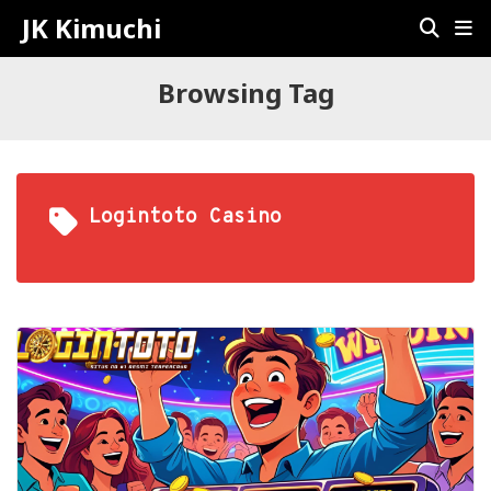
JK Kimuchi
Browsing Tag
Logintoto Casino