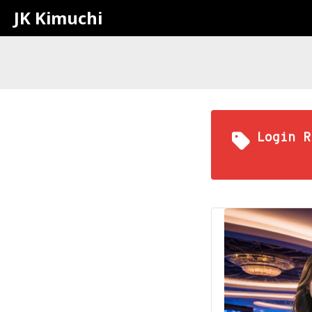
JK Kimuchi
Login R