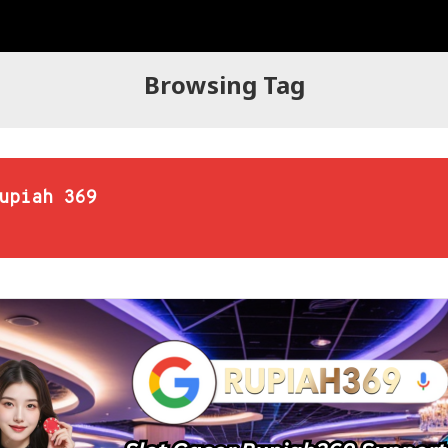
Browsing Tag
upiah 369