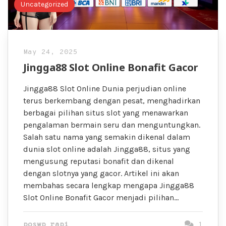
Uncategorized
May 24, 2025
Jingga88 Slot Online Bonafit Gacor
Jingga88 Slot Online Dunia perjudian online
terus berkembang dengan pesat, menghadirkan
berbagai pilihan situs slot yang menawarkan
pengalaman bermain seru dan menguntungkan.
Salah satu nama yang semakin dikenal dalam
dunia slot online adalah Jingga88, situs yang
mengusung reputasi bonafit dan dikenal
dengan slotnya yang gacor. Artikel ini akan
membahas secara lengkap mengapa Jingga88
Slot Online Bonafit Gacor menjadi pilihan…
poswp rapi
1