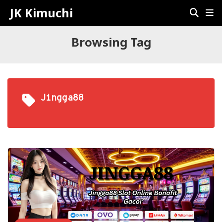
JK Kimuchi
Browsing Tag
Jingga88