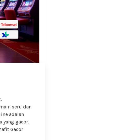
,
main seru dan
ine adalah
a yang gacor.
afit Gacor