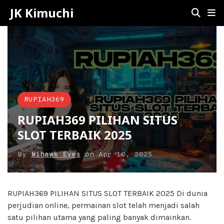
JK Kimuchi
RUPIAH369
RUPIAH369 PILIHAN SITUS
SLOT TERBAIK 2025
By
Mihawk Eyes
on
Apr 10, 2025
RUPIAH369 PILIHAN SITUS SLOT TERBAIK 2025 Di dunia
perjudian online, permainan slot telah menjadi salah
satu pilihan utama yang paling banyak dimainkan.