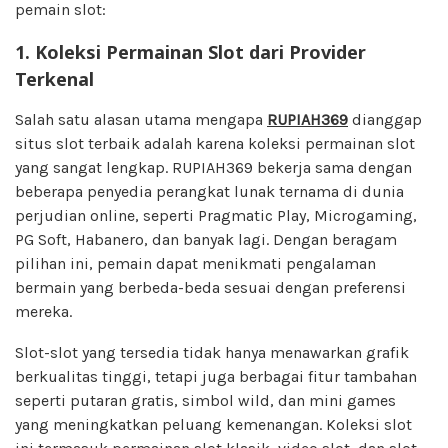
pemain slot:
1. Koleksi Permainan Slot dari Provider
Terkenal
Salah satu alasan utama mengapa
RUPIAH369
dianggap
situs slot terbaik adalah karena koleksi permainan slot
yang sangat lengkap. RUPIAH369 bekerja sama dengan
beberapa penyedia perangkat lunak ternama di dunia
perjudian online, seperti Pragmatic Play, Microgaming,
PG Soft, Habanero, dan banyak lagi. Dengan beragam
pilihan ini, pemain dapat menikmati pengalaman
bermain yang berbeda-beda sesuai dengan preferensi
mereka.
Slot-slot yang tersedia tidak hanya menawarkan grafik
berkualitas tinggi, tetapi juga berbagai fitur tambahan
seperti putaran gratis, simbol wild, dan mini games
yang meningkatkan peluang kemenangan. Koleksi slot