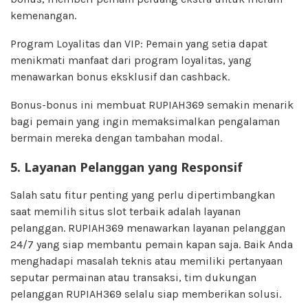
kemenangan.
Program Loyalitas dan VIP: Pemain yang setia dapat
menikmati manfaat dari program loyalitas, yang
menawarkan bonus eksklusif dan cashback.
Bonus-bonus ini membuat RUPIAH369 semakin menarik
bagi pemain yang ingin memaksimalkan pengalaman
bermain mereka dengan tambahan modal.
5. Layanan Pelanggan yang Responsif
Salah satu fitur penting yang perlu dipertimbangkan
saat memilih situs slot terbaik adalah layanan
pelanggan. RUPIAH369 menawarkan layanan pelanggan
24/7 yang siap membantu pemain kapan saja. Baik Anda
menghadapi masalah teknis atau memiliki pertanyaan
seputar permainan atau transaksi, tim dukungan
pelanggan RUPIAH369 selalu siap memberikan solusi.