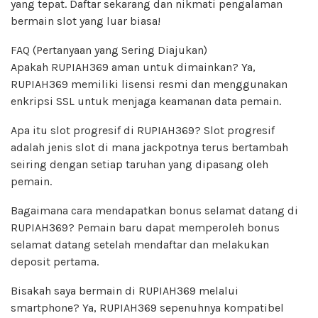
yang tepat. Daftar sekarang dan nikmati pengalaman
bermain slot yang luar biasa!
FAQ (Pertanyaan yang Sering Diajukan)
Apakah RUPIAH369 aman untuk dimainkan? Ya,
RUPIAH369 memiliki lisensi resmi dan menggunakan
enkripsi SSL untuk menjaga keamanan data pemain.
Apa itu slot progresif di RUPIAH369? Slot progresif
adalah jenis slot di mana jackpotnya terus bertambah
seiring dengan setiap taruhan yang dipasang oleh
pemain.
Bagaimana cara mendapatkan bonus selamat datang di
RUPIAH369? Pemain baru dapat memperoleh bonus
selamat datang setelah mendaftar dan melakukan
deposit pertama.
Bisakah saya bermain di RUPIAH369 melalui
smartphone? Ya, RUPIAH369 sepenuhnya kompatibel