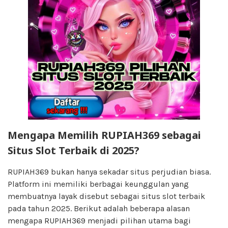
Mengapa Memilih RUPIAH369 sebagai
Situs Slot Terbaik di 2025?
RUPIAH369 bukan hanya sekadar situs perjudian biasa.
Platform ini memiliki berbagai keunggulan yang
membuatnya layak disebut sebagai situs slot terbaik
pada tahun 2025. Berikut adalah beberapa alasan
mengapa RUPIAH369 menjadi pilihan utama bagi