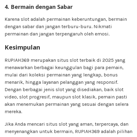
4. Bermain dengan Sabar
Karena slot adalah permainan keberuntungan, bermain
dengan sabar dan jangan terburu-buru. Nikmati
permainan dan jangan terpengaruh oleh emosi.
Kesimpulan
RUPIAH369 merupakan situs slot terbaik di 2025 yang
menawarkan berbagai keunggulan bagi para pemain,
mulai dari koleksi permainan yang lengkap, bonus
menarik, hingga layanan pelanggan yang responsif.
Dengan berbagai jenis slot yang disediakan, baik slot
video, slot progresif, maupun slot klasik, pemain pasti
akan menemukan permainan yang sesuai dengan selera
mereka.
Jika Anda mencari situs slot yang aman, terpercaya, dan
menyenangkan untuk bermain, RUPIAH369 adalah pilihan