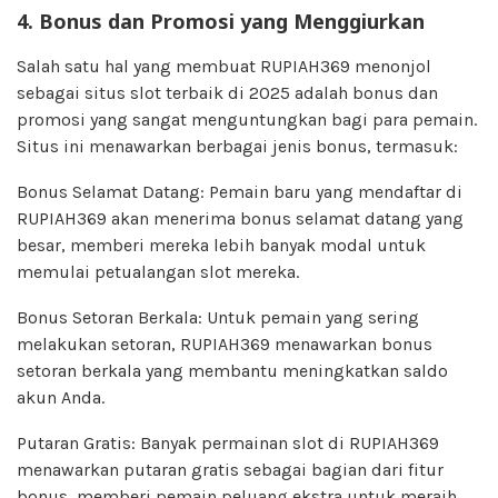
4. Bonus dan Promosi yang Menggiurkan
Salah satu hal yang membuat RUPIAH369 menonjol
sebagai situs slot terbaik di 2025 adalah bonus dan
promosi yang sangat menguntungkan bagi para pemain.
Situs ini menawarkan berbagai jenis bonus, termasuk:
Bonus Selamat Datang: Pemain baru yang mendaftar di
RUPIAH369 akan menerima bonus selamat datang yang
besar, memberi mereka lebih banyak modal untuk
memulai petualangan slot mereka.
Bonus Setoran Berkala: Untuk pemain yang sering
melakukan setoran, RUPIAH369 menawarkan bonus
setoran berkala yang membantu meningkatkan saldo
akun Anda.
Putaran Gratis: Banyak permainan slot di RUPIAH369
menawarkan putaran gratis sebagai bagian dari fitur
bonus, memberi pemain peluang ekstra untuk meraih