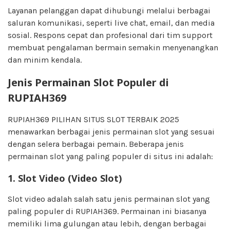
Layanan pelanggan dapat dihubungi melalui berbagai
saluran komunikasi, seperti live chat, email, dan media
sosial. Respons cepat dan profesional dari tim support
membuat pengalaman bermain semakin menyenangkan
dan minim kendala.
Jenis Permainan Slot Populer di
RUPIAH369
RUPIAH369 PILIHAN SITUS SLOT TERBAIK 2025
menawarkan berbagai jenis permainan slot yang sesuai
dengan selera berbagai pemain. Beberapa jenis
permainan slot yang paling populer di situs ini adalah:
1. Slot Video (Video Slot)
Slot video adalah salah satu jenis permainan slot yang
paling populer di RUPIAH369. Permainan ini biasanya
memiliki lima gulungan atau lebih, dengan berbagai