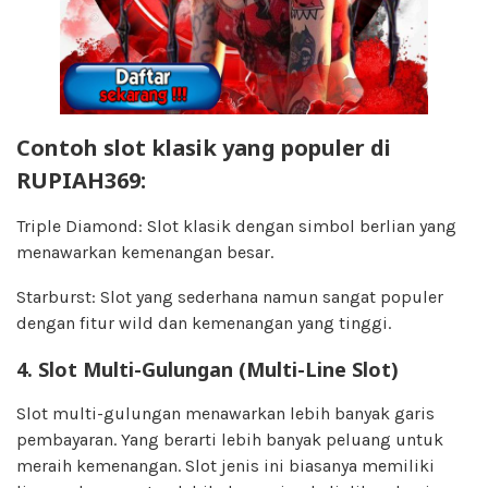
Contoh slot klasik yang populer di
RUPIAH369:
Triple Diamond: Slot klasik dengan simbol berlian yang
menawarkan kemenangan besar.
Starburst: Slot yang sederhana namun sangat populer
dengan fitur wild dan kemenangan yang tinggi.
4. Slot Multi-Gulungan (Multi-Line Slot)
Slot multi-gulungan menawarkan lebih banyak garis
pembayaran. Yang berarti lebih banyak peluang untuk
meraih kemenangan. Slot jenis ini biasanya memiliki