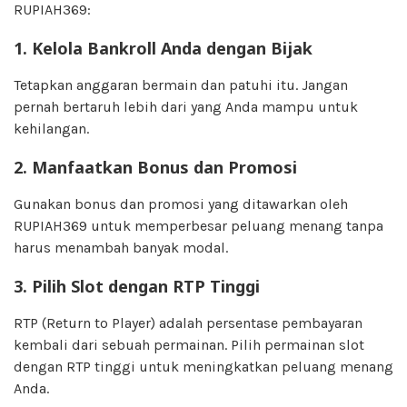
RUPIAH369:
1. Kelola Bankroll Anda dengan Bijak
Tetapkan anggaran bermain dan patuhi itu. Jangan
pernah bertaruh lebih dari yang Anda mampu untuk
kehilangan.
2. Manfaatkan Bonus dan Promosi
Gunakan bonus dan promosi yang ditawarkan oleh
RUPIAH369 untuk memperbesar peluang menang tanpa
harus menambah banyak modal.
3. Pilih Slot dengan RTP Tinggi
RTP (Return to Player) adalah persentase pembayaran
kembali dari sebuah permainan. Pilih permainan slot
dengan RTP tinggi untuk meningkatkan peluang menang
Anda.