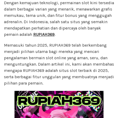
Dengan kemajuan teknologi, permainan slot kini tersedia
dalam berbagai varian yang menarik, menawarkan grafis
memukau, tema unik, dan fitur bonus yang menggugah
adrenalin. Di Indonesia, salah satu situs yang semakin
mendapatkan perhatian dan dipercaya oleh banyak
pemain adalah
RUPIAH369
.
Memasuki tahun 2025, RUPIAH369 telah berkembang
menjadi pilihan utama bagi mereka yang mencari
pengalaman bermain slot online yang aman, seru, dan
menguntungkan. Dalam artikel ini, kami akan membahas
mengapa RUPIAH369 adalah situs slot terbaik di 2025,
serta berbagai fitur unggulan yang membuatnya menjadi
pilihan para pemain.