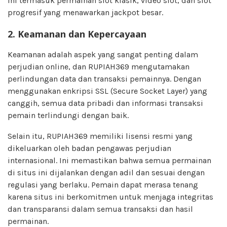
ini termasuk permainan slot klasik, video slot, dan slot
progresif yang menawarkan jackpot besar.
2. Keamanan dan Kepercayaan
Keamanan adalah aspek yang sangat penting dalam
perjudian online, dan RUPIAH369 mengutamakan
perlindungan data dan transaksi pemainnya. Dengan
menggunakan enkripsi SSL (Secure Socket Layer) yang
canggih, semua data pribadi dan informasi transaksi
pemain terlindungi dengan baik.
Selain itu, RUPIAH369 memiliki lisensi resmi yang
dikeluarkan oleh badan pengawas perjudian
internasional. Ini memastikan bahwa semua permainan
di situs ini dijalankan dengan adil dan sesuai dengan
regulasi yang berlaku. Pemain dapat merasa tenang
karena situs ini berkomitmen untuk menjaga integritas
dan transparansi dalam semua transaksi dan hasil
permainan.