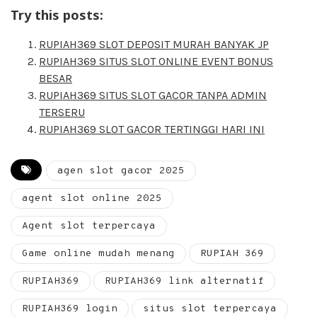
Try this posts:
RUPIAH369 SLOT DEPOSIT MURAH BANYAK JP
RUPIAH369 SITUS SLOT ONLINE EVENT BONUS
BESAR
RUPIAH369 SITUS SLOT GACOR TANPA ADMIN
TERSERU
RUPIAH369 SLOT GACOR TERTINGGI HARI INI
agen slot gacor 2025
agent slot online 2025
Agent slot terpercaya
Game online mudah menang
RUPIAH 369
RUPIAH369
RUPIAH369 link alternatif
RUPIAH369 login
situs slot terpercaya