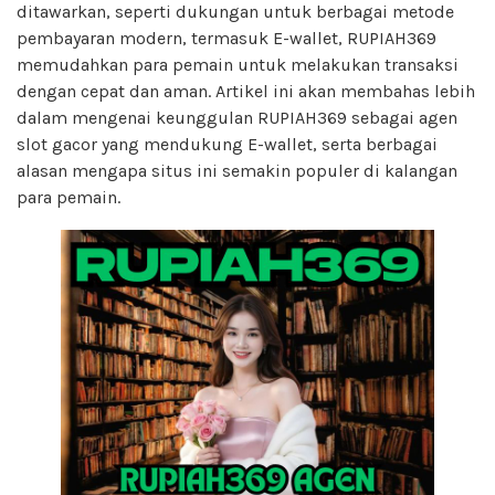
ditawarkan, seperti dukungan untuk berbagai metode
pembayaran modern, termasuk E-wallet, RUPIAH369
memudahkan para pemain untuk melakukan transaksi
dengan cepat dan aman. Artikel ini akan membahas lebih
dalam mengenai keunggulan RUPIAH369 sebagai agen
slot gacor yang mendukung E-wallet, serta berbagai
alasan mengapa situs ini semakin populer di kalangan
para pemain.