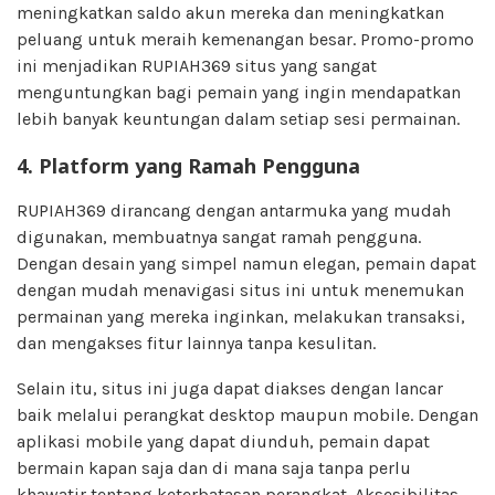
meningkatkan saldo akun mereka dan meningkatkan
peluang untuk meraih kemenangan besar. Promo-promo
ini menjadikan RUPIAH369 situs yang sangat
menguntungkan bagi pemain yang ingin mendapatkan
lebih banyak keuntungan dalam setiap sesi permainan.
4.
Platform yang Ramah Pengguna
RUPIAH369 dirancang dengan antarmuka yang mudah
digunakan, membuatnya sangat ramah pengguna.
Dengan desain yang simpel namun elegan, pemain dapat
dengan mudah menavigasi situs ini untuk menemukan
permainan yang mereka inginkan, melakukan transaksi,
dan mengakses fitur lainnya tanpa kesulitan.
Selain itu, situs ini juga dapat diakses dengan lancar
baik melalui perangkat desktop maupun mobile. Dengan
aplikasi mobile yang dapat diunduh, pemain dapat
bermain kapan saja dan di mana saja tanpa perlu
khawatir tentang keterbatasan perangkat. Aksesibilitas