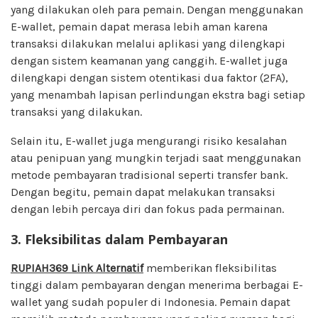
yang dilakukan oleh para pemain. Dengan menggunakan
E-wallet, pemain dapat merasa lebih aman karena
transaksi dilakukan melalui aplikasi yang dilengkapi
dengan sistem keamanan yang canggih. E-wallet juga
dilengkapi dengan sistem otentikasi dua faktor (2FA),
yang menambah lapisan perlindungan ekstra bagi setiap
transaksi yang dilakukan.
Selain itu, E-wallet juga mengurangi risiko kesalahan
atau penipuan yang mungkin terjadi saat menggunakan
metode pembayaran tradisional seperti transfer bank.
Dengan begitu, pemain dapat melakukan transaksi
dengan lebih percaya diri dan fokus pada permainan.
3.
Fleksibilitas dalam Pembayaran
RUPIAH369 Link Alternatif
memberikan fleksibilitas
tinggi dalam pembayaran dengan menerima berbagai E-
wallet yang sudah populer di Indonesia. Pemain dapat