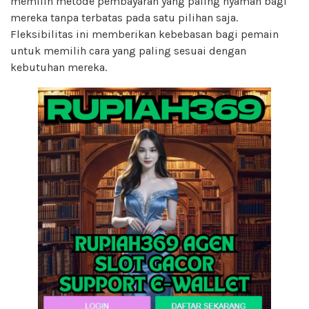
memilih metode pembayaran yang paling nyaman bagi
mereka tanpa terbatas pada satu pilihan saja.
Fleksibilitas ini memberikan kebebasan bagi pemain
untuk memilih cara yang paling sesuai dengan
kebutuhan mereka.