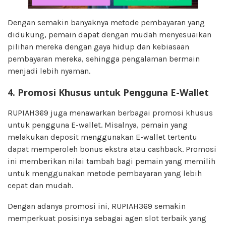
Dengan semakin banyaknya metode pembayaran yang
didukung, pemain dapat dengan mudah menyesuaikan
pilihan mereka dengan gaya hidup dan kebiasaan
pembayaran mereka, sehingga pengalaman bermain
menjadi lebih nyaman.
4.
Promosi Khusus untuk Pengguna E-Wallet
RUPIAH369 juga menawarkan berbagai promosi khusus
untuk pengguna E-wallet. Misalnya, pemain yang
melakukan deposit menggunakan E-wallet tertentu
dapat memperoleh bonus ekstra atau cashback. Promosi
ini memberikan nilai tambah bagi pemain yang memilih
untuk menggunakan metode pembayaran yang lebih
cepat dan mudah.
Dengan adanya promosi ini, RUPIAH369 semakin
memperkuat posisinya sebagai agen slot terbaik yang