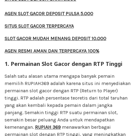
AGEN SLOT GACOR DEPOSIT PULSA 5.000
SITUS SLOT GACOR TERPERCAYA
SLOT GACOR MUDAH MENANG DEPOSIT 10.000
AGEN RESMI AMAN DAN TERPERCAYA 100%
1.
Permainan Slot Gacor dengan RTP Tinggi
Salah satu alasan utama mengapa banyak pemain
memilih RUPIAH369 adalah karena situs ini menyediakan
permainan slot gacor dengan RTP (Return to Player)
tinggi. RTP adalah persentase teoretis dari total taruhan
yang akan kembali kepada pemain dalam jangka
panjang. Semakin tinggi RTP suatu permainan slot,
semakin besar peluang Anda untuk mendapatkan
kemenangan.
RUPIAH 369
menawarkan berbagai
permainan slot dengan RTP tinggi, yang meningkatkan