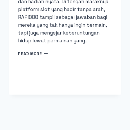
dan hadiah nyata. Di tengah maraknya
platform slot yang hadir tanpa arah,
RAPI888 tampil sebagai jawaban bagi
mereka yang tak hanya ingin bermain,
tapi juga mengejar keberuntungan
hidup lewat permainan yang…
RAPI888:
READ MORE
PORTAL
SLOT
ONLINE
UNTUK
PARA
PENCARI
CUANNYA
HIDUP