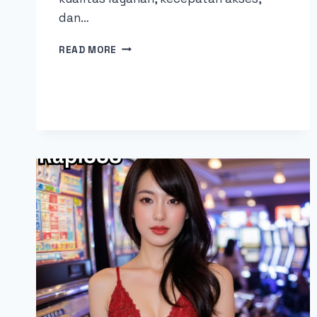
dan…
RAPI888
READ MORE
AGEN
TERBAIK
UNTUK
GAME
FAVORIT