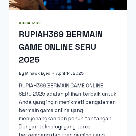
RUPIAH369
RUPIAH369 BERMAIN
GAME ONLINE SERU
2025
By
Mihawk Eyes
April 14, 2025
RUPIAH369 BERMAIN GAME ONLINE
SERU 2025 adalah pilihan terbaik untuk
Anda yang ingin menikmati pengalaman
bermain game online yang
menyenangkan dan penuh tantangan.
Dengan teknologi yang terus
berkembang dan tren gaming yang