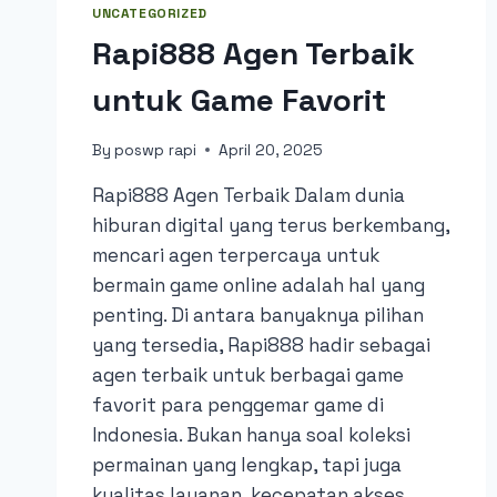
UNCATEGORIZED
Rapi888 Agen Terbaik
untuk Game Favorit
By
poswp rapi
April 20, 2025
Rapi888 Agen Terbaik Dalam dunia
hiburan digital yang terus berkembang,
mencari agen terpercaya untuk
bermain game online adalah hal yang
penting. Di antara banyaknya pilihan
yang tersedia, Rapi888 hadir sebagai
agen terbaik untuk berbagai game
favorit para penggemar game di
Indonesia. Bukan hanya soal koleksi
permainan yang lengkap, tapi juga
kualitas layanan, kecepatan akses,