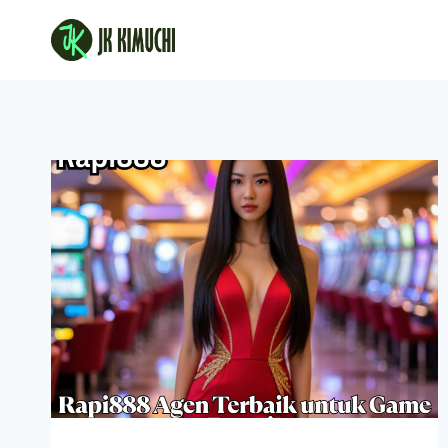
Skip
to
content