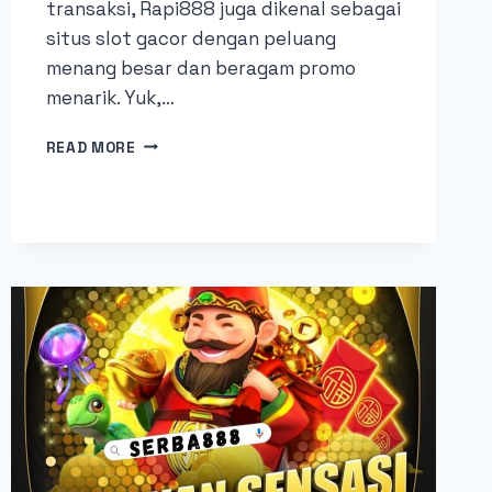
transaksi, Rapi888 juga dikenal sebagai
situs slot gacor dengan peluang
menang besar dan beragam promo
menarik. Yuk,…
COBAIN
READ MORE
E-
WALLET
SLOT
TERBAIK
RAPI888