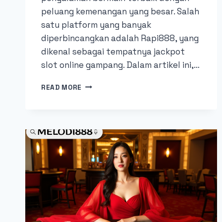
peluang kemenangan yang besar. Salah
satu platform yang banyak
diperbincangkan adalah Rapi888, yang
dikenal sebagai tempatnya jackpot
slot online gampang. Dalam artikel ini,…
RAPI888
READ MORE
TEMPATNYA
JACKPOT
SLOT
ONLINE
GAMPANG