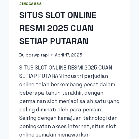
JINGGA888
SITUS SLOT ONLINE
RESMI 2025 CUAN
SETIAP PUTARAN
By
poswp rapi
April 17, 2025
SITUS SLOT ONLINE RESMI 2025 CUAN
SETIAP PUTARAN Industri perjudian
online telah berkembang pesat dalam
beberapa tahun terakhir, dengan
permainan slot menjadi salah satu yang
paling diminati oleh para pemain.
Seiring dengan kemajuan teknologi dan
peningkatan akses internet, situs slot
online semakin menawarkan