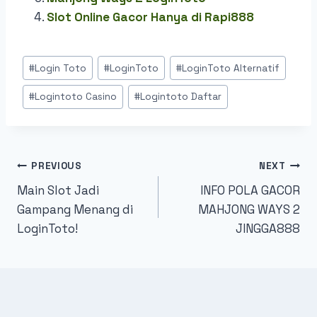
Slot Online Gacor Hanya di Rapi888
Post
#
Login Toto
#
LoginToto
#
LoginToto Alternatif
Tags:
#
Logintoto Casino
#
Logintoto Daftar
Post
PREVIOUS
NEXT
Main Slot Jadi
INFO POLA GACOR
navigation
Gampang Menang di
MAHJONG WAYS 2
LoginToto!
JINGGA888