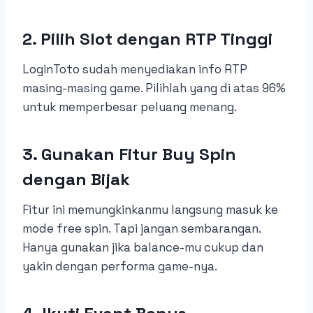
2. Pilih Slot dengan RTP Tinggi
LoginToto sudah menyediakan info RTP
masing-masing game. Pilihlah yang di atas 96%
untuk memperbesar peluang menang.
3. Gunakan Fitur Buy Spin
dengan Bijak
Fitur ini memungkinkanmu langsung masuk ke
mode free spin. Tapi jangan sembarangan.
Hanya gunakan jika balance-mu cukup dan
yakin dengan performa game-nya.