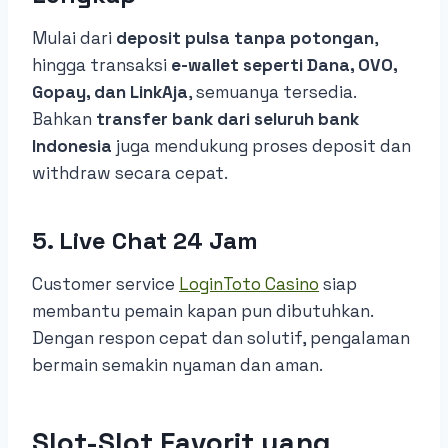
Mulai dari
deposit pulsa tanpa potongan
,
hingga transaksi
e-wallet seperti Dana, OVO,
Gopay, dan LinkAja
, semuanya tersedia.
Bahkan
transfer bank dari seluruh bank
Indonesia
juga mendukung proses deposit dan
withdraw secara cepat.
5. Live Chat 24 Jam
Customer service
LoginToto Casino
siap
membantu pemain kapan pun dibutuhkan.
Dengan respon cepat dan solutif, pengalaman
bermain semakin nyaman dan aman.
Slot-Slot Favorit yang