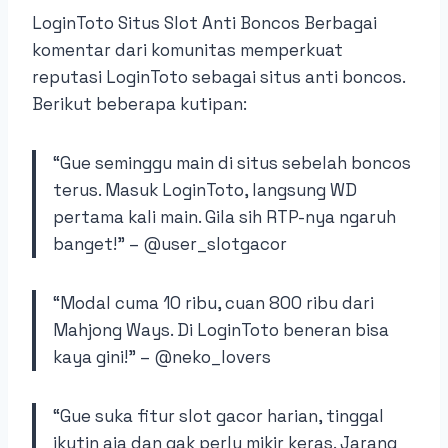
LoginToto Situs Slot Anti Boncos Berbagai
komentar dari komunitas memperkuat
reputasi LoginToto sebagai situs anti boncos.
Berikut beberapa kutipan:
“Gue seminggu main di situs sebelah boncos
terus. Masuk LoginToto, langsung WD
pertama kali main. Gila sih RTP-nya ngaruh
banget!” – @user_slotgacor
“Modal cuma 10 ribu, cuan 800 ribu dari
Mahjong Ways. Di LoginToto beneran bisa
kaya gini!” – @neko_lovers
“Gue suka fitur slot gacor harian, tinggal
ikutin aja dan gak perlu mikir keras. Jarang