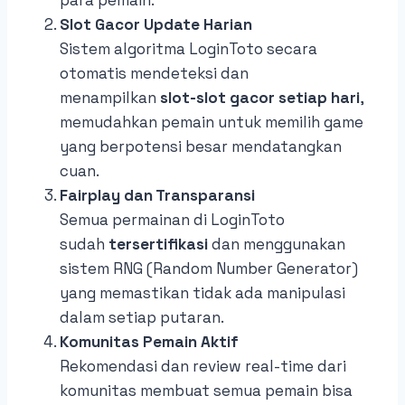
para pemain.
Slot Gacor Update Harian
Sistem algoritma LoginToto secara
otomatis mendeteksi dan
menampilkan
slot-slot gacor setiap hari
,
memudahkan pemain untuk memilih game
yang berpotensi besar mendatangkan
cuan.
Fairplay dan Transparansi
Semua permainan di LoginToto
sudah
tersertifikasi
dan menggunakan
sistem RNG (Random Number Generator)
yang memastikan tidak ada manipulasi
dalam setiap putaran.
Komunitas Pemain Aktif
Rekomendasi dan review real-time dari
komunitas membuat semua pemain bisa