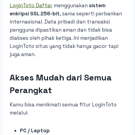
LoginToto Daftar
menggunakan
sistem
enkripsi SSL 256-bit
, sama seperti perbankan
internasional. Data pribadi dan transaksi
pengguna dipastikan aman dan tidak bisa
diakses oleh pihak ketiga. Ini menjadikan
LoginToto situs yang tidak hanya gacor tapi
juga aman.
Akses Mudah dari Semua
Perangkat
Kamu bisa menikmati semua fitur LoginToto
melalui:
PC / Laptop