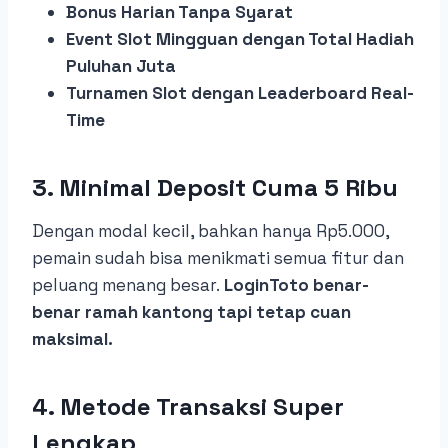
Bonus Harian Tanpa Syarat
Event Slot Mingguan dengan Total Hadiah
Puluhan Juta
Turnamen Slot dengan Leaderboard Real-
Time
3. Minimal Deposit Cuma 5 Ribu
Dengan modal kecil, bahkan hanya Rp5.000,
pemain sudah bisa menikmati semua fitur dan
peluang menang besar.
LoginToto benar-
benar ramah kantong tapi tetap cuan
maksimal.
4. Metode Transaksi Super
Lengkap