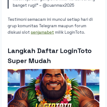
banget rugi!” – @cuanmax2025
Testimoni semacam ini muncul setiap hari di
grup komunitas Telegram maupun forum
diskusi slot
senjamabet
milik LoginToto.
Langkah Daftar LoginToto
Super Mudah