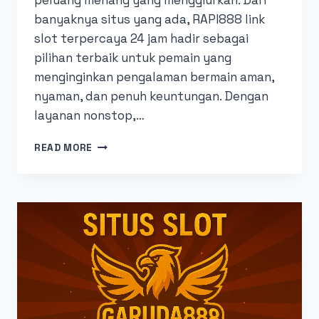
peluang menang yang menggiurkan. Dari
banyaknya situs yang ada, RAPI888 link
slot terpercaya 24 jam hadir sebagai
pilihan terbaik untuk pemain yang
menginginkan pengalaman bermain aman,
nyaman, dan penuh keuntungan. Dengan
layanan nonstop,…
RAPI888
READ MORE
LINK
SLOT
TERPERCAYA
24
JAM