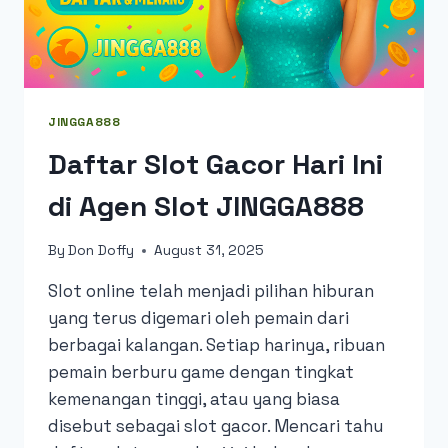
JINGGA888
Daftar Slot Gacor Hari Ini
di Agen Slot JINGGA888
By
Don Doffy
August 31, 2025
Slot online telah menjadi pilihan hiburan
yang terus digemari oleh pemain dari
berbagai kalangan. Setiap harinya, ribuan
pemain berburu game dengan tingkat
kemenangan tinggi, atau yang biasa
disebut sebagai slot gacor. Mencari tahu