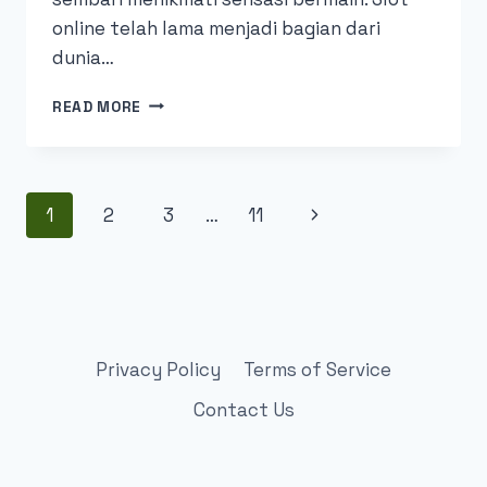
online telah lama menjadi bagian dari
dunia…
GAME
READ MORE
SLOT
PENGHASIL
UANG
Page
Next
1
2
3
…
11
navigation
Page
Privacy Policy
Terms of Service
Contact Us