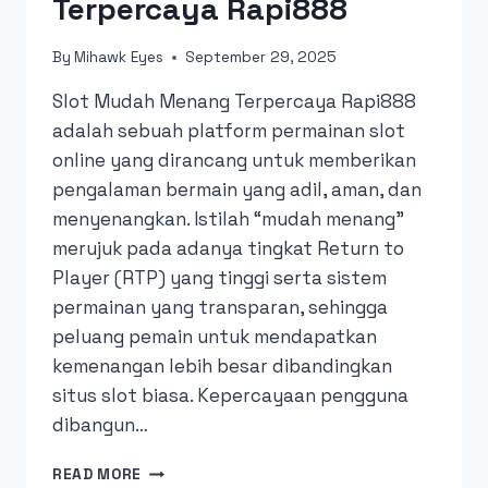
Terpercaya Rapi888
By
Mihawk Eyes
September 29, 2025
Slot Mudah Menang Terpercaya Rapi888
adalah sebuah platform permainan slot
online yang dirancang untuk memberikan
pengalaman bermain yang adil, aman, dan
menyenangkan. Istilah “mudah menang”
merujuk pada adanya tingkat Return to
Player (RTP) yang tinggi serta sistem
permainan yang transparan, sehingga
peluang pemain untuk mendapatkan
kemenangan lebih besar dibandingkan
situs slot biasa. Kepercayaan pengguna
dibangun…
SLOT
READ MORE