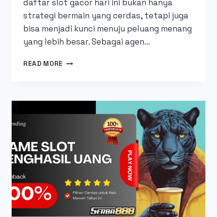
daftar slot gacor hari ini bukan hanya
strategi bermain yang cerdas, tetapi juga
bisa menjadi kunci menuju peluang menang
yang lebih besar. Sebagai agen…
DAFTAR
READ MORE
SLOT
GACOR
HARI
INI
DI
AGEN
SLOT
JINGGA888